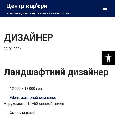
Центр кар'єри
Хмельницький національний університет
Перейти
до
вмісту
ДИЗАЙНЕР
22.01.2024
Відкри
Ландшафтний дизайнер
12 000 – 18 000 грн
Edem, житловий комплекс
Нерухомість; 10–50 співробітників
Хмельницький