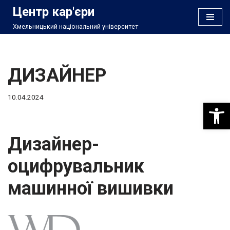
Центр кар'єри
Хмельницький національний університет
Перейти
до
вмісту
ДИЗАЙНЕР
10.04.2024
Відкри
Дизайнер-
оцифрувальник
машинної вишивки