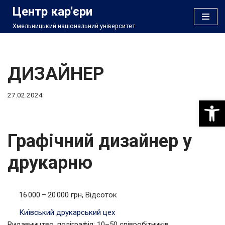
Центр кар'єри
Хмельницький національний університет
Перейти
до
вмісту
ДИЗАЙНЕР
27.02.2024
Відкри
Графічний дизайнер у
друкарню
16 000 – 20 000 грн, Відсоток
Київський друкарський цех
Видавництво, поліграфія; 10–50 співробітників