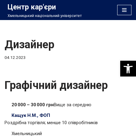
Центр кар'єри
Хмельницький національний університет
Перейти
до
вмісту
Дизайнер
04.12.2023
Відкри
Графічний дизайнер
20 000 – 30 000 грн
Вище за середню
Кащук Н.М., ФОП
Роздрібна торгівля; менше 10 співробітників
Хмельницький