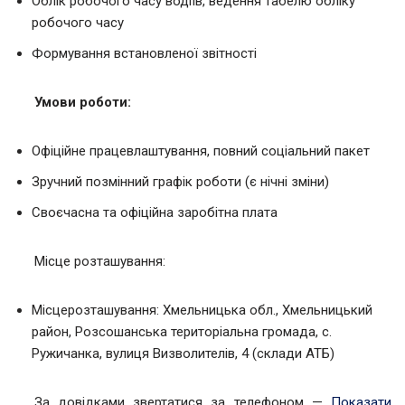
Облік робочого часу водіїв, ведення табелю обліку
робочого часу
Формування встановленої звітності
Умови роботи:
Офіційне працевлаштування, повний соціальний пакет
Зручний позмінний графік роботи (є нічні зміни)
Своєчасна та офіційна заробітна плата
Місце розташування:
Місцерозташування: Хмельницька обл., Хмельницький
район, Розсошанська територіальна громада, с.
Ружичанка, вулиця Визволителів, 4 (склади АТБ)
За довідками звертатися за телефоном —
Показати