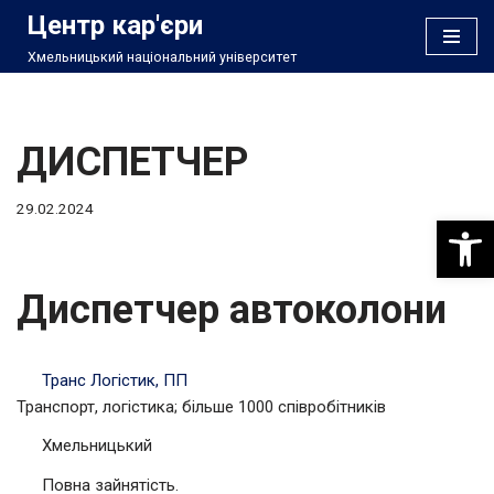
Центр кар'єри
Хмельницький національний університет
Перейти
до
вмісту
ДИСПЕТЧЕР
29.02.2024
Відкри
Диспетчер автоколони
Транс Логістик, ПП
Транспорт, логістика; більше 1000 співробітників
Хмельницький
Повна зайнятість.