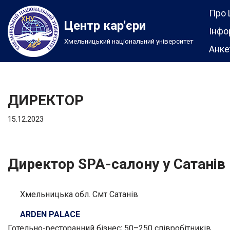
Про 
Центр кар'єри
Перейти
Інфо
Хмельницький національний університет
до
Анке
вмісту
ДИРЕКТОР
15.12.2023
Директор SPA-салону у Сатанів
Хмельницька обл. Смт Сатанів
ARDEN PALACE
Готельно-ресторанний бізнес; 50–250 співробітників