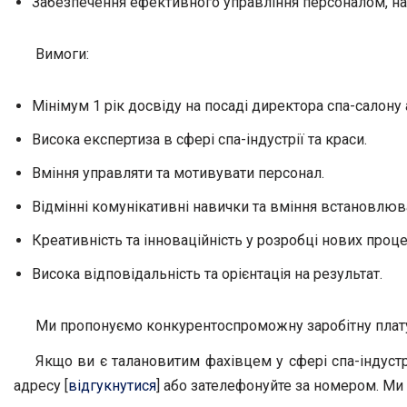
Забезпечення ефективного управління персоналом, нав
Вимоги:
Мінімум 1 рік досвіду на посаді директора спа-салону а
Висока експертиза в сфері спа-індустрії та краси.
Вміння управляти та мотивувати персонал.
Відмінні комунікативні навички та вміння встановлюв
Креативність та інноваційність у розробці нових проце
Висока відповідальність та орієнтація на результат.
Ми пропонуємо конкурентоспроможну заробітну плату, 
Якщо ви є талановитим фахівцем у сфері спа-індустр
адресу [
відгукнутися
] або зателефонуйте за номером. Ми 