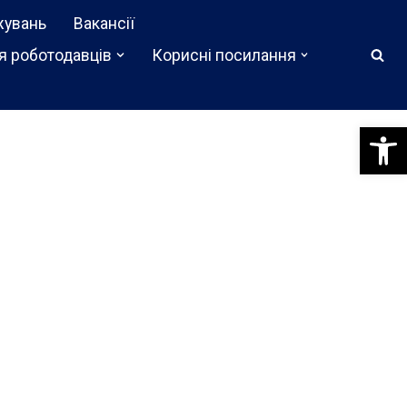
жувань
Вакансії
я роботодавців
Корисні посилання
Відкри