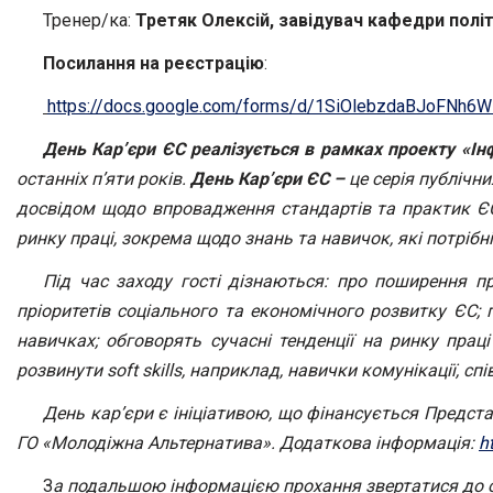
Тренер/ка:
Третяк Олексій, завідувач кафедри політ
Посилання на реєстрацію
:
https://docs.google.com/forms/d/1SiOlebzdaBJoFNh6
День Кар’єри ЄС реалізується в рамках проекту «І
останніх п’яти років.
День Кар’єри ЄС –
це
серія публічни
досвідом щодо впровадження стандартів та практик ЄС 
ринку праці, зокрема щодо знань та навичок, які потрібн
Під час
заходу гості дізнаються
:
про
поширення пр
пріоритетів соціального та економічного розвитку ЄС;
навичках; обговорять сучасні тенденції на ринку прац
розвинути
soft
skills
,
наприклад
, навички комунікації, сп
День кар’єри є ініціативою, що фінансується Предс
ГО «Молодіжна Альтернатива». Додаткова інформація:
h
З
а подальшою інформацією прохання звертатися до