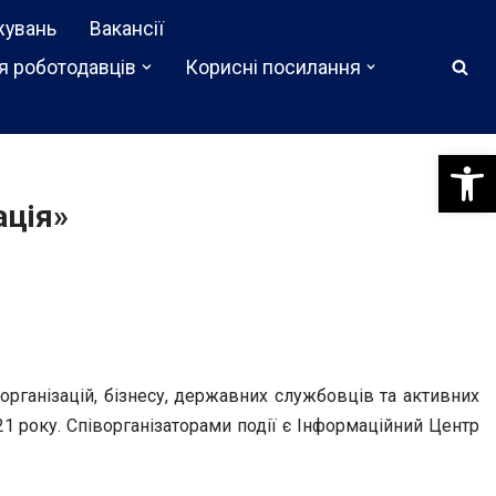
жувань
Вакансії
я роботодавців
Корисні посилання
Відкри
ація»
рганізацій, бізнесу, державних службовців та активних
21
року. Співорганізаторами події є Інформаційний Центр