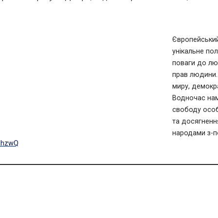
Європейський
унікальне пол
поваги до люд
прав людини.
миру, демокра
Водночас нам
свободу особ
та досягнення
народами з-по
hhzwQ