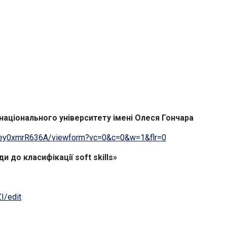
національного університету імені Олеся Гончара
Gey0xmrR636A/viewform?vc=0&c=0&w=1&flr=0
оди до класифікації
soft
skills
»
/edit