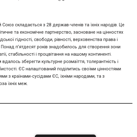
 Союз складається з 28 держав-членів та їхніх народів. Це
ітичне та економічне партнерство, засноване на цінностях
ської гідності, свободи, рівності, верховенства права і
 Понад п’ятдесят років знадобилось для створення зони
тії, стабільності і процвітання на нашому континенті.
 вдалось зберегти культурне розмаїття, толерантність і
истості. ЄС налаштований поділитись своїми цінностями
ми з країнами-сусідами ЄС, їхніми народами, та з
за їхніх меж.