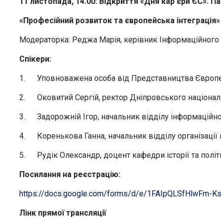
11 листопада, 14.00: Відкриття «Дня кар’єри ЄС». П
«Професійний розвиток та європейська інтеграція»
Модераторка: Реджа Марія, керівник Інформаційного Ц
Спікери:
1. Уповноважена особа від Представництва Європей
2. Оковитий Сергій, ректор Дніпровського національ
3. Задорожній Ігор, начальник відділу інформаційної
4. Коренькова Ганна, начальник відділу організації 
5. Рудік Олександр, доцент кафедри історії та політ
Посилання на реєстрацію:
https://docs.google.com/forms/d/e/1FAIpQLSfHlwFm
Лінк прямої трансляції