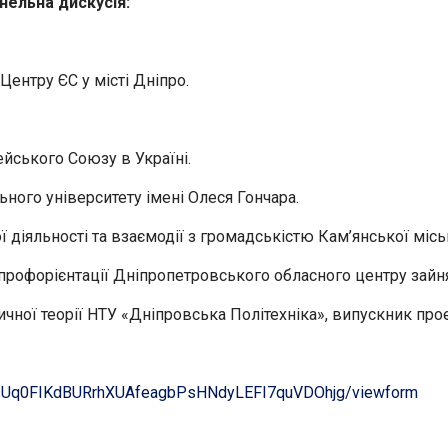
анельна дискусія:
ентру ЄС у місті Дніпро.
ського Союзу в Україні.
ного університету імені Олеся Гончара.
 діяльності та взаємодії з громадськістю Кам’янської місь
профорієнтації Дніпропетровського обласного центру зайня
ичної теорії НТУ «Дніпровська Політехніка», випускник про
-KsUq0FIKdBURrhXUAfeagbPsHNdyLEFI7quVDOhjg/viewform