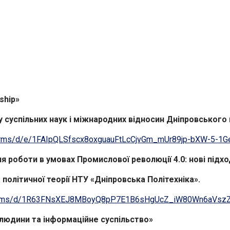
ship»
 суспільних наук і міжнародних відносин Дніпровського 
/forms/d/e/1FAIpQLSfscx8oxguauFtLcCjvGm_mUr89jp-bXW-5-1
я роботи в умовах Промислової революції 4.0: нові підх
 політичної теорії НТУ «Дніпровська Політехніка».
/forms/d/1R63FNsXEJ8MBoyQ8pP7E1B6sHgUcZ_iW80Wn6aVszZI
ї людини
та інформаційне суспільство
»