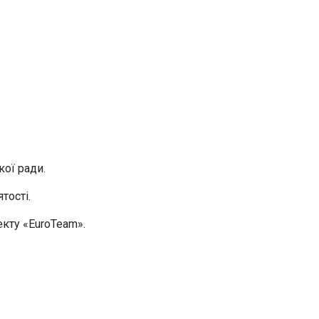
кої ради.
тості.
екту «
EuroTeam
».