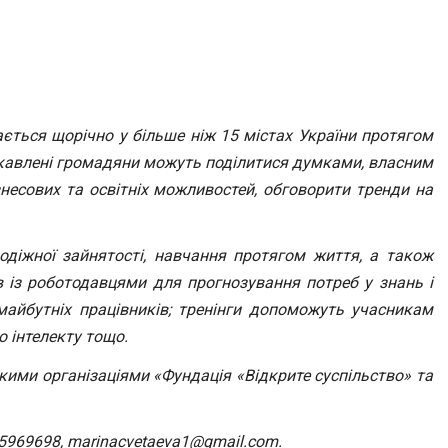
ається щорічно у більше ніж 15 містах України протягом
цікавлені громадяни можуть поділитися думками, власним
несових та освітніх можливостей,
обговорити
тренди на
діжної зайнятості, навчання протягом життя, а також
 із роботодавцями для прогнозування потреб у знань і
 майбутніх працівників; тренінги допоможуть учасникам
о інтелекту тощо.
ими організаціями «Фундація «Відкрите суспільство» та
5969698
,
marinacvetaeva
1@
gmail
.
com
.