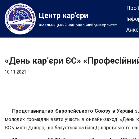
Про 
Центр кар'єри
Перейти
Інфо
Хмельницький національний університет
до
Анке
вмісту
«День кар’єри ЄС» «Професійний
10.11.2021
Представництво Європейського Союзу в Україні
за
молодих громадян взяти участь в онлайн-заході «День к
ЄС у місті Дніпро, що базується на базі Дніпровського на