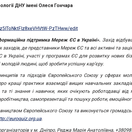
ології
ДНУ імені Олеся Гончара
Wz5lToNktFlz8xeVHVtW-PzTHww/edit
нформаційна підтримка Мереж ЄС в Україні».
Захід відбув
х заходів, де представники Мереж ЄС
та всі активні та за
в Україні, участі у
програмах ЄС для розвитку нових біз
і молодій людині, щоб зробити успішну кар’єру.
инципів та підходів Європейського Союзу у сферах моло
про
кращі практики взаємодії вищих навчальних закладів
і та ті знання і навички, яких очікують роботодавці від
івробітництва, самопрезентації та пошуку роботи, емоційног
тавництвом Європейського Союзу та виконується громадськ
ttp://euroquiz.org.ua
.
організаторів у м.
Дніпро, Реджа Марія Анатоліївна
,
+38098