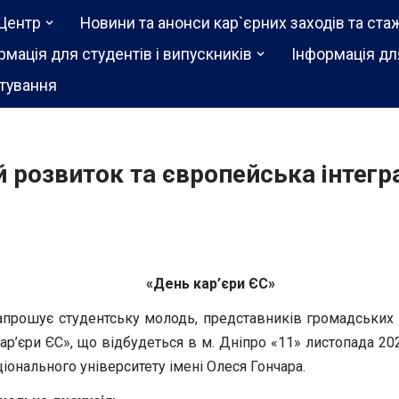
Центр
Новини та анонси кар`єрних заходів та ста
рмація для студентів і випускників
Інформація дл
тування
 розвиток та європейська інтегр
«День кар’єри ЄС»
прошує студентську молодь, представників громадських о
ар’єри ЄС», що відбудеться в м. Дніпро «11» листопада
20
ціонального університету імені Олеся Гончара.