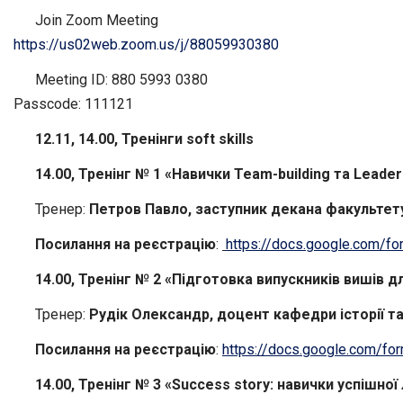
Join
Zoom
Meeting
https
://
us
02
web
.
zoom
.
us
/
j
/88059930380
Meeting ID: 880 5993 0380
Passcode:
111121
12.11, 14.00
, Тренінги
soft
skills
14.00,
Тренінг № 1 «Навички Team-building та Leader
Тренер:
Петров Павло
,
заступник декана факультету
Посилання на реєстрацію
:
https://docs.google.com
14.00,
Тренінг № 2 «
Підготовка випускників вишів дл
Тренер:
Рудік Олександр, доцент кафедри історії та
Посилання на реєстрацію
:
https://docs.google.com
14.00,
Тренінг №
3
«
Success
story
: навички успішно