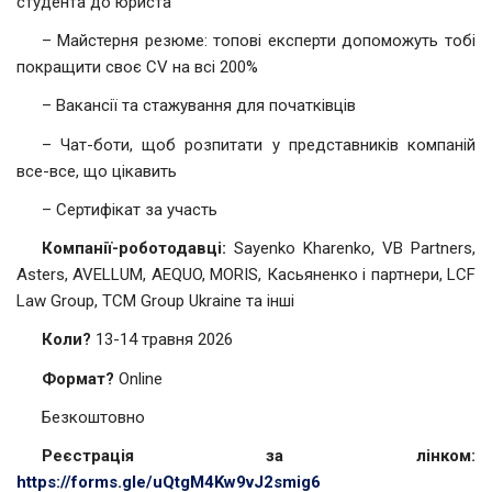
студента до юриста
– Майстерня резюме: топові експерти допоможуть тобі
покращити своє CV на всі 200%
– Вакансії та стажування для початківців
– Чат-боти, щоб розпитати у представників компаній
все-все, що цікавить
– Сертифікат за участь
Компанії-роботодавці:
Sayenko Kharenko, VB Partners,
Asters, AVELLUM, AEQUO, MORIS, Касьяненко і партнери, LCF
Law Group, TCM Group Ukraine та інші
Коли?
13-14 травня 2026
Формат?
Online
Безкоштовно
Реєстрація за лінком:
https://forms.gle/uQtgM4Kw9vJ2smig6