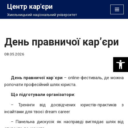
Центр кар'єри
Хмельницький національний університет
Перейти
до
вмісту
День правничої кар’єри
08.05.2026
Відкри
День правничої кар`єри
– online-фестиваль, де можна
ропочати професійний шлях юриста.
Що підготували організатори:
– Тренінги від досвідчених юристів-практиків з
інсайтами для твоєї dream career
– Панельна дискусія: як насправді виглядає шлях від