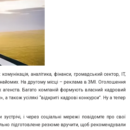
омунікація, аналітика, фінанси, громадський сектор, IT,
знайомих. На другому місці – реклама в ЗМІ. Оголошення
их агенств. Багато компаній формують власний кадровий
а також усілякі “відкриті кадрові конкурси”. Ну а тепер
 зустрічі, і через соціальні мережі повідомте про свої
ретельно підготовлене резюме вручити, щоб рекомендували