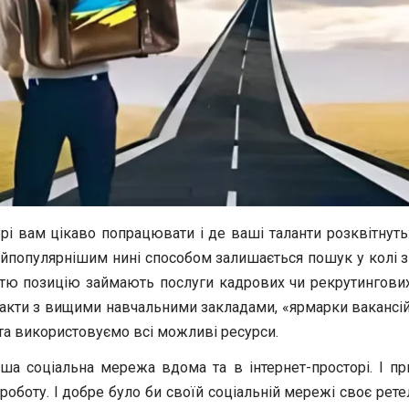
і вам цікаво попрацювати і де ваші таланти розквітнуть: к
айпопулярнішим нині способом залишається пошук у колі 
ретю позицію займають послуги кадрових чи рекрутингов
акти з вищими навчальними закладами, «ярмарки вакансій», 
та використовуємо всі можливі ресурси.
аша соціальна мережа вдома та в інтернет-просторі. І при
е роботу. І добре було би своїй соціальній мережі своє 