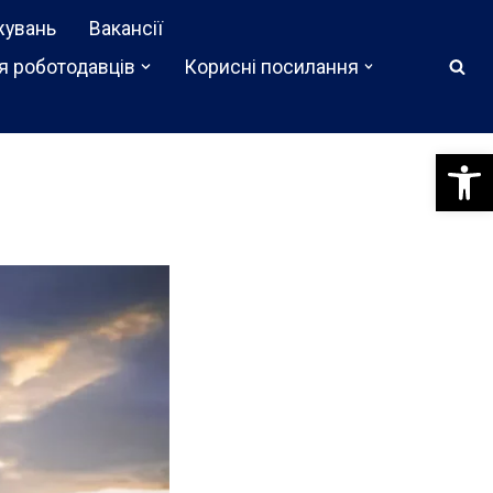
жувань
Вакансії
я роботодавців
Корисні посилання
Відкри