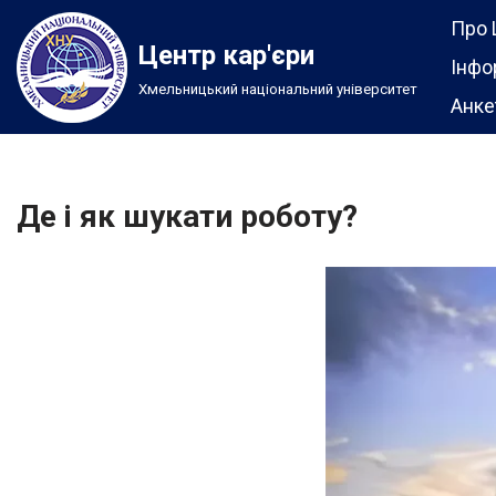
Про 
Центр кар'єри
Перейти
Інфо
Хмельницький національний університет
до
Анке
вмісту
Де і як шукати роботу?