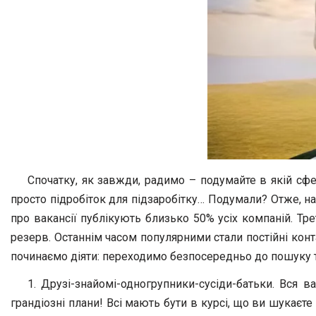
Спочатку, як завжди, радимо – подумайте в якій сфер
просто підробіток для підзаробітку… Подумали? Отже, н
про вакансії публікують близько 50% усіх компаній. Т
резерв. Останнім часом популярними стали постійні конт
починаємо діяти: переходимо безпосередньо до пошуку 
1. Друзі-знайомі-одногрупники-сусіди-батьки. Вся в
грандіозні плани! Всі мають бути в курсі, що ви шукаєт