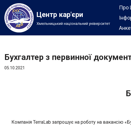
Про 
Центр кар'єри
Перейти
Інфо
Хмельницький національний університет
до
Анке
вмісту
Бухгалтер з первинної документ
05.10.2021
Б
Компанія TerraLab запрошує на роботу на вакансію «Б