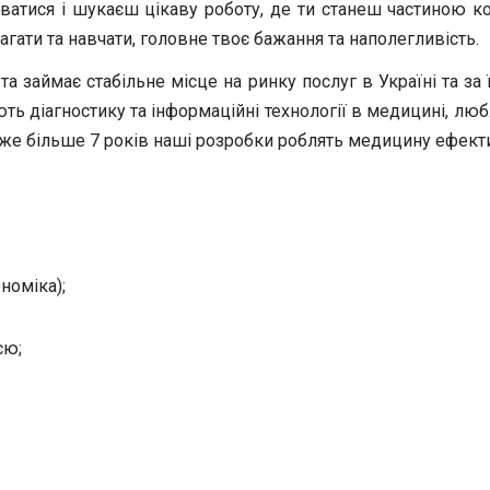
атися і шукаєш цікаву роботу, де ти станеш частиною ко
гати та навчати, головне твоє бажання та наполегливість.
 та займає стабільне місце на ринку послуг в Україні та за
вають діагностику та інформаційні технології в медицині, 
. Вже більше 7 років наші розробки роблять медицину ефек
номіка);
єю;