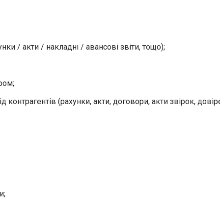
и / акти / накладні / авансові звіти, тощо);
ром;
контрагентів (рахунки, акти, договори, акти звірок, довіре
и;