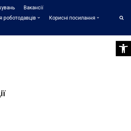
жувань
Вакансії
я роботодавців
Корисні посилання
Відкри
ії