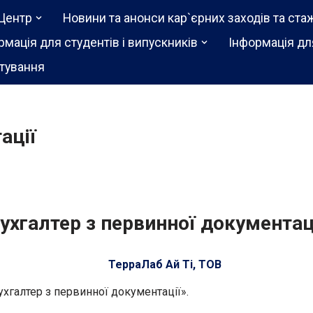
Центр
Новини та анонси кар`єрних заходів та ста
рмація для студентів і випускників
Інформація дл
тування
ації
ухгалтер з первинної документац
ТерраЛаб Ай Ті, ТОВ
ухгалтер з первинної документації».