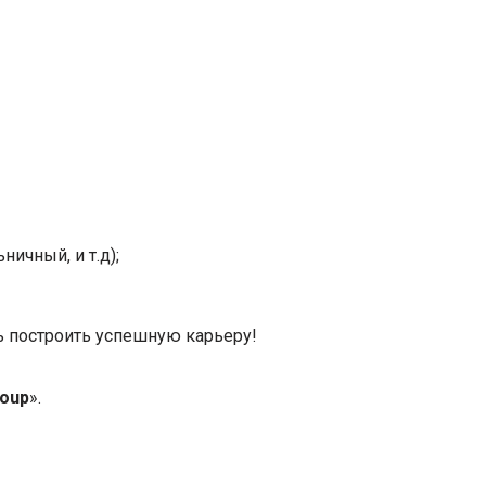
ичный, и т.д);
ь построить успешную карьеру!
roup
».