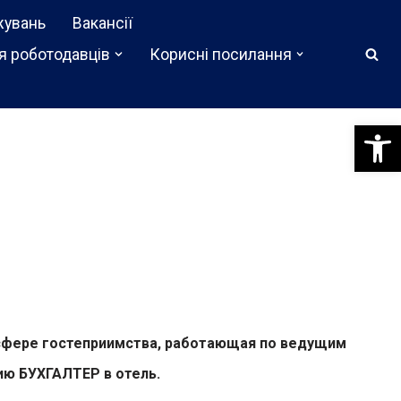
жувань
Вакансії
я роботодавців
Корисні посилання
Відкри
 сфере гостеприимства, работающая по ведущим
сию
БУХГАЛТЕР
в отель.