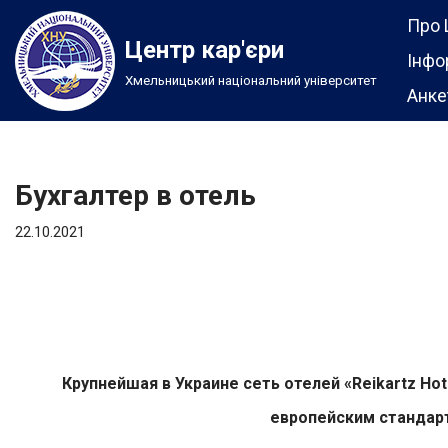
Про 
Центр кар'єри
Перейти
Інфо
Хмельницький національний університет
до
Анке
вмісту
Бухгалтер в отель
22.10.2021
Крупнейшая в Украине сеть отелей «
Reikartz Hot
европейским стандарт