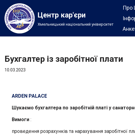
Про 
Центр кар'єри
Перейти
Інфо
Хмельницький національний університет
до
Анке
вмісту
Бухгалтер із заробітної плати
10.03.2023
ARDEN PALACE
Шукаємо бухгалтера по заробітній платі у санатор
Вимоги
:
проведення розрахунків та нарахування заробітної пл