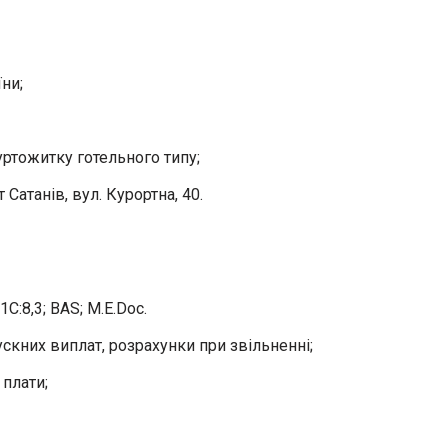
ни;
ртожитку готельного типу;
Сатанів, вул. Курортна, 40.
С:8,3; ВАS; M.E.Doc.
ускних виплат, розрахунки при звільненні;
 плати;