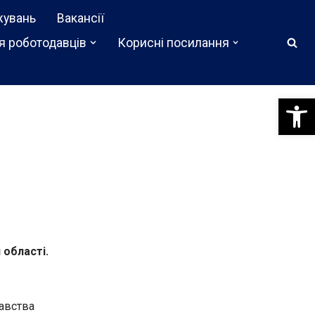
жувань
Вакансії
я роботодавців
Корисні посилання
Відкри
 області.
давства