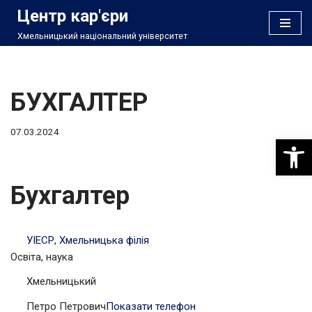
Центр кар'єри
Хмельницький національний університет
Перейти
до
вмісту
БУХГАЛТЕР
07.03.2024
Відкри
Бухгалтер
УІЕСР, Хмельницька філія
Освіта, наука
Хмельницький
Петро Петрович
Показати телефон