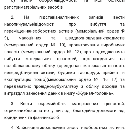
б) вести оборотнівідомості, та інші облікові
регістриматеріальних засобів.
2. На підставіаналітичних записів вести
накопичувальнівідомості про вибуття та
переміщеннянеоборотних активів (меморіальний ордер№
9), малоцінних та швидкозношуванихпредметів
(меморіальний ордер № 10), провитрачання виробничих
запасів (меморіальний ордер № 13), про надходженнята
вибуття матеріальних цінностей, щознаходяться на
позабалансовому обліку (орендовані матеріальні цінності,
непередбачувані активи, будинки таспоруди, прийняті в
експлуатацію тощо)(меморіальний ордер № 16, 17) та
передаватиїх провідномубухгалтеру з обліку доходів та
витратдля занесення даних в книгу «Журнал-головна».
3. Вести окремийоблік матеріальних цінностей,
отриманихбезоплатно у вигляді благодійноїдопомоги від
юридичних та фізичнихосіб.
4. Здійснюватирозрахунки зносу необоротних активів,