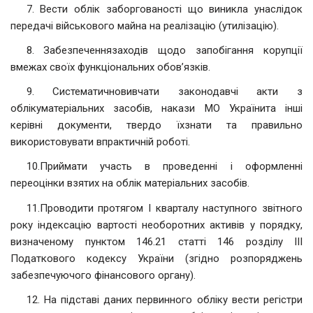
7. Вести облік заборгованості що виникла унаслідок
передачі військового майна на реалізацію (утилізацію).
8. Забезпеченнязаходів щодо запобігання корупції
вмежах своїх функціональних обов’язків.
9. Систематичновивчати законодавчі акти з
облікуматеріальних засобів, накази МО Українита інші
керівні документи, твердо їхзнати та правильно
використовувати впрактичній роботі.
10.Приймати участь в проведенні і оформленні
переоцінки взятих на облік матеріальних засобів.
11.Проводити протягом I кварталу наступного звітного
року індексацію вартості необоротних активів у порядку,
визначеному пунктом 146.21 статті 146 розділу III
Податкового кодексу України (згідно розпоряджень
забезпечуючого фінансового органу).
12. На підставі даних первинного обліку вести регістри