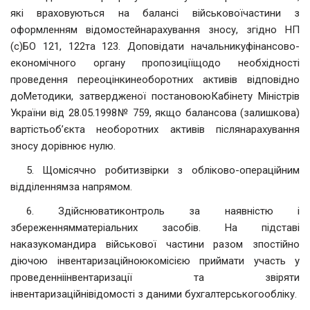
які враховуються на балансі військовоїчастини з
оформленням відомостейнарахування зносу, згідно НП
(с)БО 121, 122та 123. Доповідати начальникуфінансово-
економічного органу пропозиціїщодо необхідності
проведення переоцінкинеоборотних активів відповідно
доМетодики, затвердженої постановоюКабінету Міністрів
України від 28.05.1998№ 759, якщо балансова (залишкова)
вартістьоб’єкта необоротних активів післянарахування
зносу дорівнює нулю.
5. Щомісячно робитизвірки з обліково-операційним
відділеннямза напрямом.
6. Здійснюватиконтроль за наявністю і
збереженнямматеріальних засобів. На підставі
наказукомандира військової частини разом зпостійно
діючою інвентаризаційноюкомісією приймати участь у
проведенніінвентаризації та звіряти
інвентаризаційнівідомості з даними бухгалтерськогообліку.