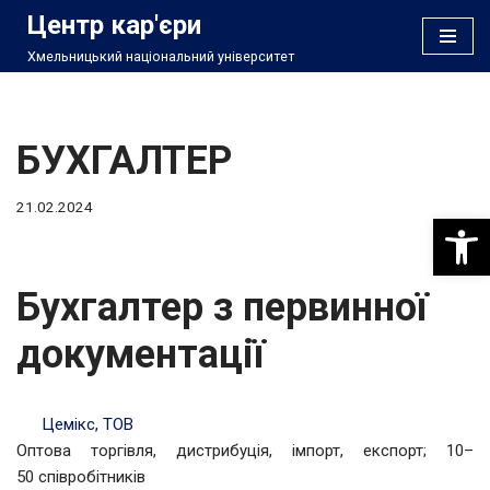
Центр кар'єри
Хмельницький національний університет
Перейти
до
вмісту
БУХГАЛТЕР
21.02.2024
Відкри
Бухгалтер з первинної
документації
Цемікс, ТОВ
Оптова торгівля, дистрибуція, імпорт, експорт; 10–
50 співробітників