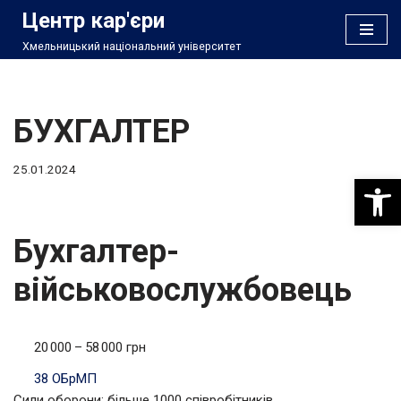
Центр кар'єри
Хмельницький національний університет
Перейти
до
вмісту
БУХГАЛТЕР
25.01.2024
Відкри
Бухгалтер-
військовослужбовець
20 000 – 58 000 грн
38 ОБрМП
Сили оборони; більше 1000 співробітників