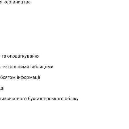
ля керівництва
у та оподаткування
електронними таблицями
обсягом інформації
ді
 військового бухгалтерського обліку