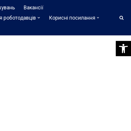
жувань
Вакансії
я роботодавців
Корисні посилання
Відкри