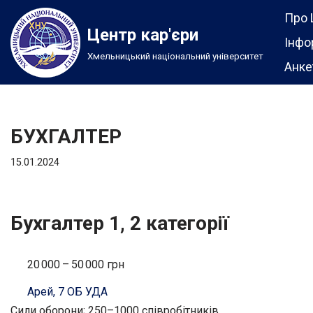
Про 
Центр кар'єри
Перейти
Інфо
Хмельницький національний університет
до
Анке
вмісту
БУХГАЛТЕР
15.01.2024
Бухгалтер 1, 2 категорії
20 000 – 50 000 грн
Арей, 7 ОБ УДА
Сили оборони; 250–1000 співробітників