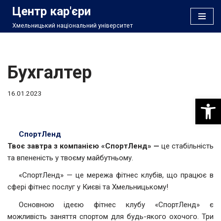
Центр кар'єри
Хмельницький національний університет
Перейти
до
вмісту
Бухгалтер
16.01.2023
Відкри
СпортЛенд
Твоє завтра з компанією «СпортЛенд» —
це стабільність
та впененість у твоєму майбутньому.
«СпортЛенд» — це мережа фітнес клубів, що працює в
сфері фітнес послуг у Києві та Хмельницькому!
Основною ідеєю фітнес клубу «СпортЛенд» є
можливість заняття спортом для будь-якого охочого. Три