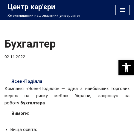
Центр кар'єри
Хмельницький національний університет
Перейти
до
вмісту
Бухгалтер
02.11.2022
Відкри
Ясен-Поділля
Компанія «Ясен-Поділля» — одна з найбільших торгових
мереж на ринку меблів України, запрошує на
роботу
бухгалтера
Вимоги:
Вища освіта;