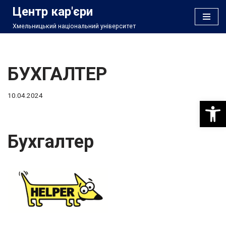
Центр кар'єри
Хмельницький національний університет
Перейти
до
вмісту
БУХГАЛТЕР
10.04.2024
Відкри
Бухгалтер