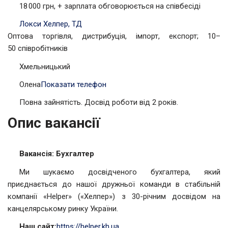
18 000 грн, + зарплата обговорюється на співбесіді
Локси Хелпер, ТД
Оптова торгівля, дистрибуція, імпорт, експорт; 10–
50 співробітників
Хмельницький
Олена
Показати телефон
Повна зайнятість. Досвід роботи від 2 років.
Опис вакансії
Вакансія: Бухгалтер
Ми шукаємо досвідченого бухгалтера, який
приєднається до нашої дружньої команди в стабільній
компанії «Helper» («Хелпер») з 30-річним досвідом на
канцелярському ринку України.
Наш сайт:
https://helper.kh.ua