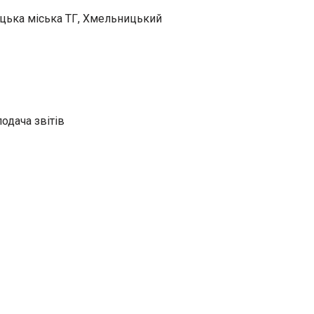
цька міська ТГ, Хмельницький
одача звітів