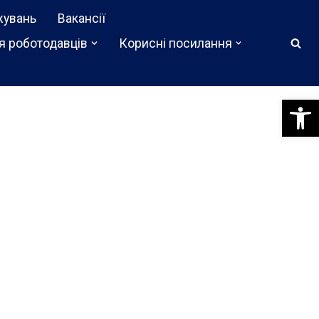
жувань
Вакансії
я роботодавців
Корисні посилання
Відкри