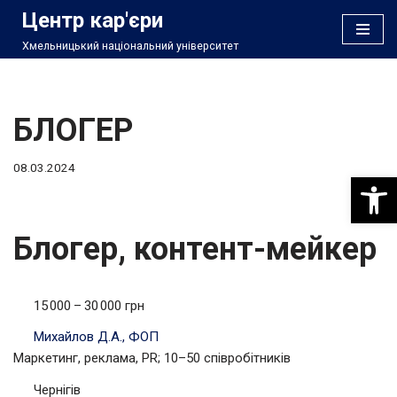
Центр кар'єри
Хмельницький національний університет
Перейти
до
вмісту
БЛОГЕР
08.03.2024
Відкри
Блогер, контент-мейкер
15 000 – 30 000 грн
Михайлов Д.А., ФОП
Маркетинг, реклама, PR; 10–50 співробітників
Чернігів