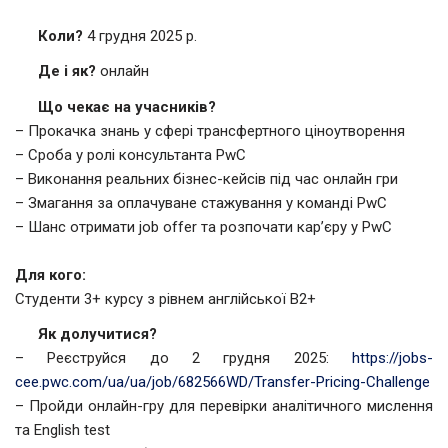
Коли?
4 грудня 2025 р.
Де і як?
онлайн
Що чекає на учасників?
– Прокачка знань у сфері трансфертного ціноутворення
– Сроба у ролі консультанта PwC
– Виконання реальних бізнес-кейсів під час онлайн гри
– Змагання за оплачуване стажування у команді PwC
– Шанс отримати job offer та розпочати кар’єру у PwC
Для кого:
Студенти 3+ курсу з рівнем англійської B2+
Як долучитися?
– Реєструйся до 2 грудня 2025:
https://jobs-
cee.pwc.com/ua/ua/job/682566WD/Transfer-Pricing-Challenge
– Пройди онлайн-гру для перевірки аналітичного мислення
та English test