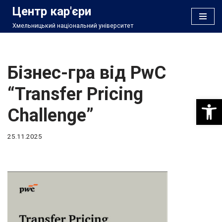
Центр кар'єри
Хмельницький національний університет
Перейти
до
вмісту
Бізнес-гра від PwC
“Transfer Pricing
Відкри
Challenge”
25.11.2025