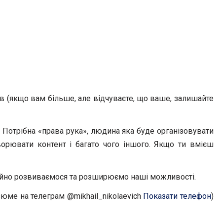
ів (якщо вам більше, але відчуваєте, що ваше, залишайте
 Потрібна «права рука», людина яка буде організовувати
ворювати контент і багато чого іншого. Якщо ти вмієш
остійно розвиваємося та розширюємо наші можливості.
зюме на телеграм @mikhail_nikolaevich
Показати телефон
)