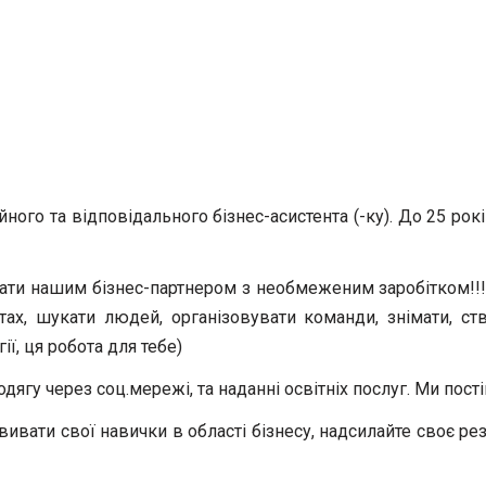
ого та відповідального бізнес-асистента (-ку). До 25 рок
стати нашим бізнес-партнером з необмеженим заробітком!!!
тах, шукати людей, організовувати команди, знімати, ст
ї, ця робота для тебе)
 одягу через соц.мережі, та наданні освітніх послуг. Ми п
ивати свої навички в області бізнесу, надсилайте своє ре