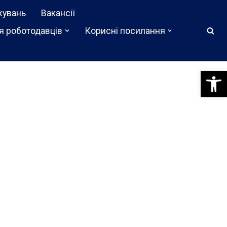
жувань
Вакансії
я роботодавців
Корисні посилання
Відкри