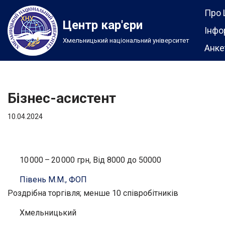
Про 
Центр кар'єри
Перейти
Інфо
Хмельницький національний університет
до
Анке
вмісту
Бізнес-асистент
10.04.2024
10 000 – 20 000 грн, Від 8000 до 50000
Півень М.М., ФОП
Роздрібна торгівля; менше 10 співробітників
Хмельницький