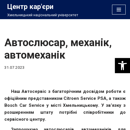
Центр кар'єри
Хмельницький національний університет
Перейти
до
вмісту
Автослюсар, механік,
автомеханік
Відкри
31.07.2023
Наш Автосервіс з багаторічним досвідом роботи є
офіційним представником Citroen Service PSA, а також
Bosch Car Service у місті Хмельницькому. У зв’язку з
розширенням штату потрібні співробітники до
сервісного центру.
Запрошуємо
автослюсарів
, автомеханіків
для