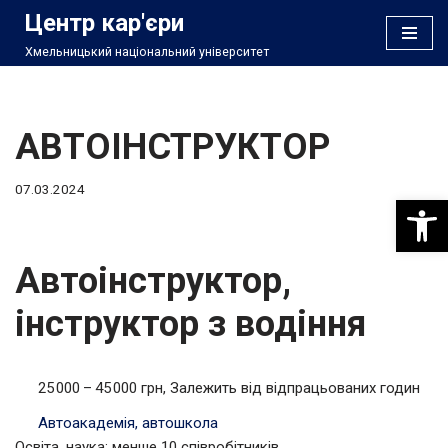
Центр кар'єри
Хмельницький національний університет
Перейти
до
вмісту
АВТОІНСТРУКТОР
07.03.2024
Відкри
Автоінструктор,
інструктор з водіння
25 000 – 45 000 грн, Залежить від відпрацьованих годин
Автоакадемія, автошкола
Освіта, наука; менше 10 співробітників