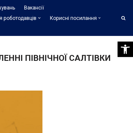
жувань
Вакансії
я роботодавців
Корисні посилання
Відкри
ЕННІ ПІВНІЧНОЇ САЛТІВКИ