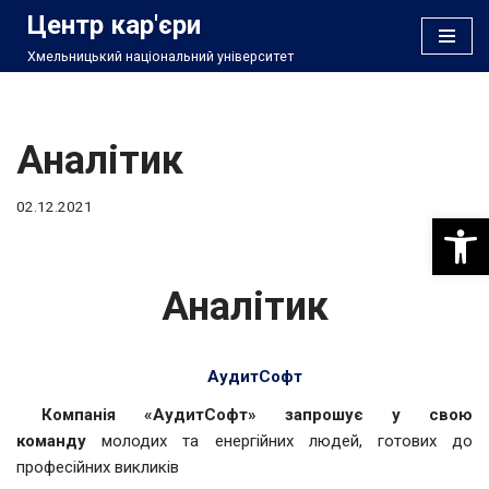
Центр кар'єри
Хмельницький національний університет
Перейти
до
вмісту
Аналітик
02.12.2021
Відкри
Аналітик
АудитСофт
Компанія «АудитСофт» запрошує у свою
команду
молодих та енергійних людей, готових до
професійних викликів