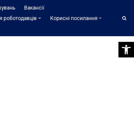
жувань
Вакансії
я роботодавців
Корисні посилання
Відкри