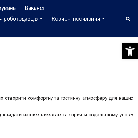
жувань
Вакансії
я роботодавців
Корисні посилання
Відкри
мо створити комфортну та гостинну атмосферу для наших
відповідати нашим вимогам та сприяти подальшому успіху