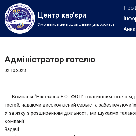
Про 
Центр кар'єри
Перейти
Інфо
Хмельницький національний університет
до
Анке
вмісту
Адміністратор готелю
02.10.2023
Компанія “Ніколаєва В.О., ФОП” є затишним готелем
гостей, надаючи високоякісний сервіс та забезпечуючи їх
У зв’язку з розширенням діяльності, ми шукаємо талано
компанії.
Задачі: