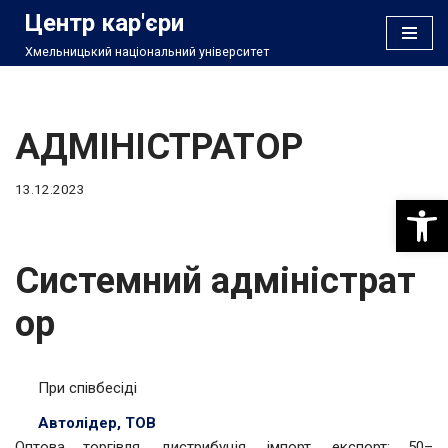
Центр кар'єри
Хмельницький національний університет
Перейти
до
вмісту
АДМІНІСТРАТОР
13.12.2023
Відкри
Системний адміністрат
ор
При співбесіді
Автолідер, ТОВ
Оптова торгівля, дистрибуція, імпорт, експорт; 50–