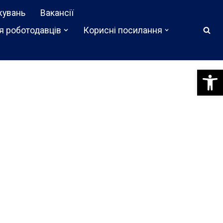
жувань
Вакансії
я роботодавців
Корисні посилання
Відкри