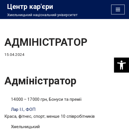
Центр кар'єри
Хмельницький національний університет
Перейти
до
вмісту
АДМІНІСТРАТОР
15.04.2024
Відкри
Адміністратор
14 000 – 17 000 грн, Бонуси та премії
Лар І.І., ФОП
Краса, фітнес, спорт; менше 10 співробітників
Хмельницький