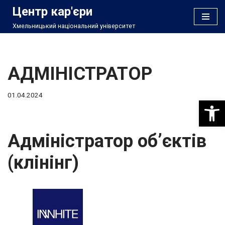
Центр кар'єри
Хмельницький національний університет
Перейти
до
вмісту
АДМІНІСТРАТОР
01.04.2024
Відкри
Адміністратор об’єктів
(клінінг)