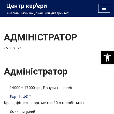
Центр кар'єри
Хмельницький національний університет
Перейти
до
вмісту
АДМІНІСТРАТОР
26.03.2024
Відкри
Адміністратор
14 000 – 17 000 грн, Бонуси та премії
Лар І.І., ФОП
Краса, фітнес, спорт; менше 10 співробітників
Хмельницький