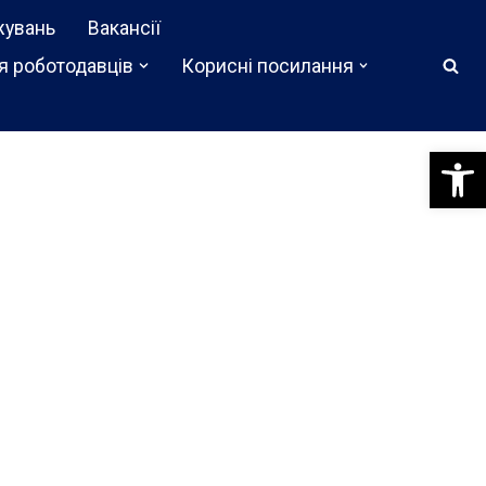
жувань
Вакансії
я роботодавців
Корисні посилання
Відкри