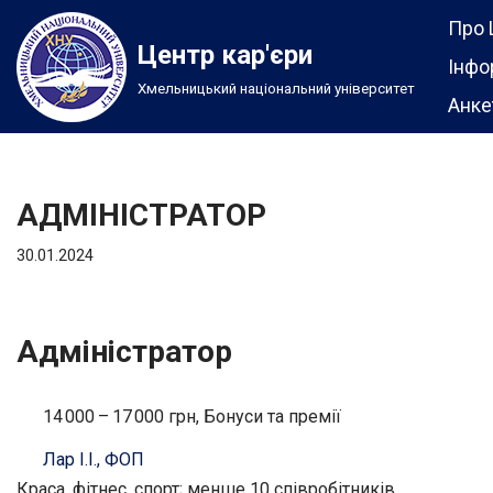
Про 
Центр кар'єри
Перейти
Інфо
Хмельницький національний університет
до
Анке
вмісту
АДМІНІСТРАТОР
30.01.2024
Адміністратор
14 000 – 17 000 грн, Бонуси та премії
Лар І.І., ФОП
Краса, фітнес, спорт; менше 10 співробітників