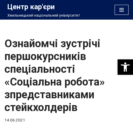
Центр кар'єри
Хмельницький національний університет
Перейти
до
вмісту
Ознайомчі зустрічі
першокурсників
Відкри
спеціальності
«Соціальна робота»
зпредставниками
стейкхолдерів
14.06.2021