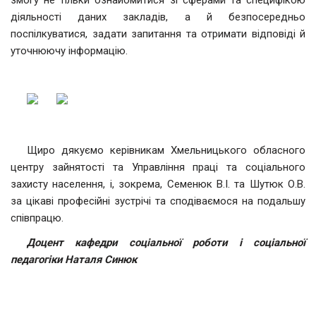
змогу не тільки ознайомитися зі сферами та специфікою
діяльності даних закладів, а й безпосередньо
поспілкуватися, задати запитання та отримати відповіді й
уточнюючу інформацію.
Щиро дякуємо керівникам Хмельницького обласного
центру зайнятості та Управління праці та соціального
захисту населення, і, зокрема, Семенюк В.І. та Шутюк О.В.
за цікаві професійні зустрічі та сподіваємося на подальшу
співпрацю.
Доцент кафедри соціальної роботи і соціальної
педагогіки Наталя Синюк