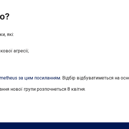
ю?
и, які:
ової агресії;
ometheus за цим посиланням
. Відбір відбуватиметься на осн
ння нової групи розпочнеться 8 квітня.