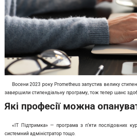
Восени 2023 року Prometheus запустив велику стипенд
завершили стипендіальну програму, тож тепер шанс здобу
Які професії можна опанува
«IT Підтримка» — програма з п‘яти послідовних курс
системний адміністратор тощо.