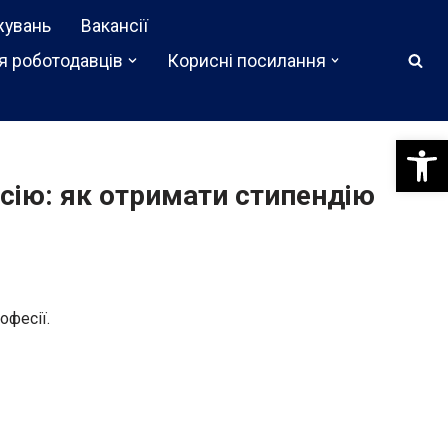
жувань
Вакансії
я роботодавців
Корисні посилання
Відкри
сію: як отримати стипендію
офесії.