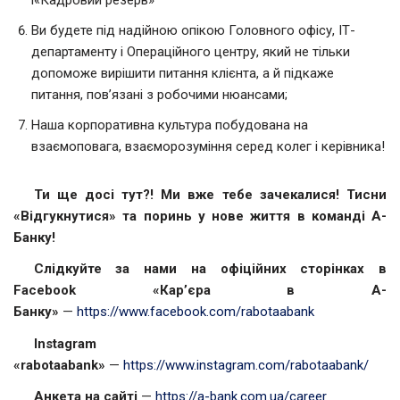
і«Кадровий резерв»
Ви будете під надійною опікою Головного офісу, ІТ-
департаменту і Операційного центру, який не тільки
допоможе вирішити питання клієнта, а й підкаже
питання, пов’язані з робочими нюансами;
Наша корпоративна культура побудована на
взаємоповага, взаєморозуміння серед колег і керівника!
Ти ще досі тут?! Ми вже тебе зачекалися! Тисни
«Відгукнутися» та поринь у нове життя в команді А-
Банку!
Слідкуйте за нами на офіційних сторінках в
Facebook «Кар’єра в А-
Банку»
—
https://www.facebook.com/rabotaabank
Instagram
«rabotaabank»
—
https://www.instagram.com/rabotaabank/
Анкета на сайті
—
https://a-bank.com.ua/career