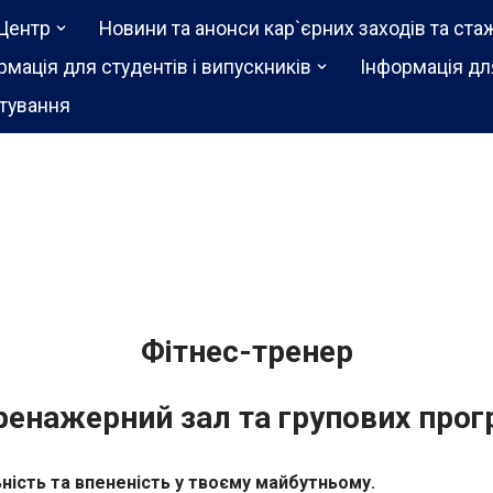
Центр
Новини та анонси кар`єрних заходів та ста
рмація для студентів і випускників
Інформація дл
тування
Фітнес-тренер
ренажерний зал та групових про
ність та впененість у твоєму майбутньому.