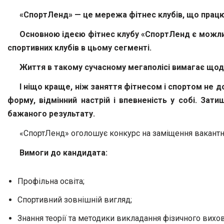
«СпортЛенд» — це мережа фітнес клубів, що працює
Основною ідеєю фітнес клубу «СпортЛенд є можливі
спортивних клубів в цьому сегменті.
Життя в такому сучасному мегаполісі вимагає щод
І ніщо краще, ніж заняття фітнесом і спортом не 
форму, відмінний настрій і впевненість у собі. За
бажаного результату.
«СпортЛенд» оголошує конкурс на заміщення вакант
Вимоги до кандидата:
Профільна освіта;
Спортивний зовнішній вигляд;
Знання теорії та методики викладання фізичного виховання