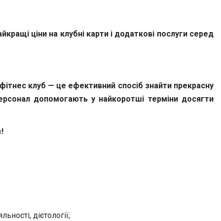
кращі ціни на клубні карти і додаткові послуги серед
 фітнес клуб — це ефективний спосіб знайти прекрасну
 персонал допомогають у найкоротші терміни досягти
«
!
льності, дієтології;