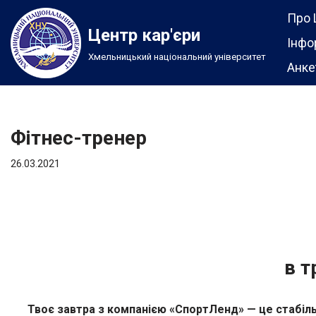
Про 
Центр кар'єри
Перейти
Інфо
Хмельницький національний університет
до
Анке
вмісту
Фітнес-тренер
26.03.2021
в т
Твоє завтра з компанією «СпортЛенд» — це стабіль