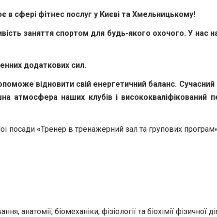
 в сфері фітнес послуг у Києві та Хмельницькому!
сть заняття спортом для будь-якого охочого. У нас най
енних додаткових сил.
допоможе відновити свій енергетичний баланс. Сучасний
тишна атмосфера наших клубів і висококваліфікований
ної посади
«
Тренер в тренажерний зал та групових програм
, анатомії, біомеханіки, фізіології та біохімії фізичної дія