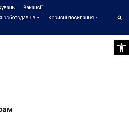
жувань
Вакансії
я роботодавців
Корисні посилання
Відкри
грам