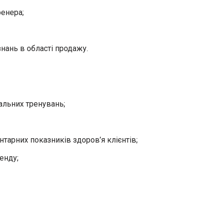
ренера;
знань в області продажу.
альних тренувань;
тарних показників здоров’я клієнтів;
енду;