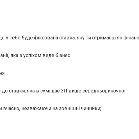
що у Тебе буде фіксована ставка, яку ти отримаєш як фінан
ії, яка з успіхом веде бізнес.
ня.
и до ставки, яка в сумі дає ЗП вище середньориночної.
и вчасно, незважаючи на зовнішні чинники;