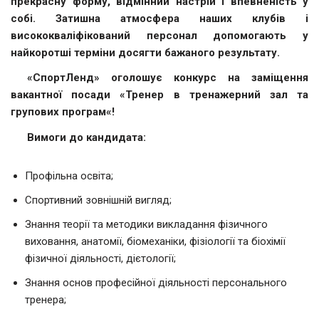
прекрасну форму, відмінний настрій і впевненість у
собі. Затишна атмосфера наших клубів і
висококваліфікований персонал допомогають у
найкоротші терміни досягти бажаного результату.
«СпортЛенд» оголошує конкурс на заміщення
вакантної посади «Тренер в тренажерний зал та
групових програм«!
Вимоги до кандидата:
Профільна освіта;
Спортивний зовнішній вигляд;
Знання теорії та методики викладання фізичного
виховання, анатомії, біомеханіки, фізіології та біохімії
фізичної діяльності, дієтології;
Знання основ професійної діяльності персонального
тренера;