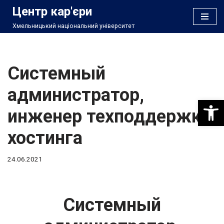
Центр кар'єри
Хмельницький національний університет
Перейти
до
вмісту
Системный
администратор,
Відкри
инженер техподдержки
хостинга
24.06.2021
Системный