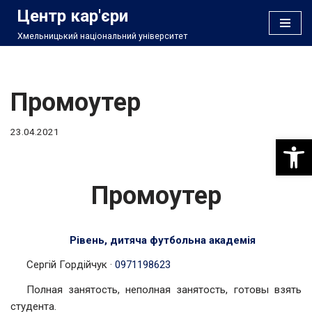
Центр кар'єри
Хмельницький національний університет
Перейти
до
вмісту
Промоутер
23.04.2021
Відкри
Промоутер
Рівень, дитяча футбольна академія
Сергій Гордійчук
·
0971198623
Полная занятость, неполная занятость, готовы взять
студента.