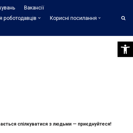
жувань
Вакансії
я роботодавців
Корисні посилання
Відкри
обається спілкуватися з людьми — приєднуйтеся!