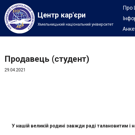
Про 
Центр кар'єри
Перейти
Інфо
Хмельницький національний університет
до
Анке
вмісту
Продавець (студент)
29.04.2021
У нашій великій родині завжди раді талановитим і 