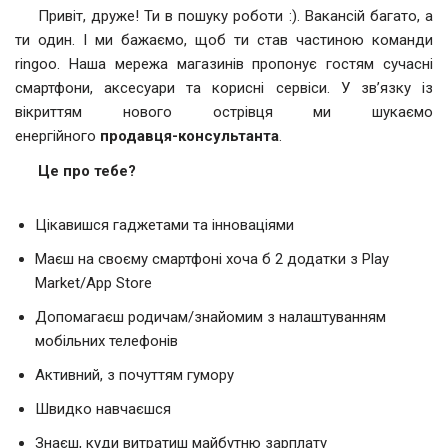
Привіт, друже! Ти в пошуку роботи :). Вакансій багато, а
ти один. І ми бажаємо, щоб ти став частиною команди
ringoo. Наша мережа магазинів пропонує гостям сучасні
смартфони, аксесуари та корисні сервіси. У зв’язку із
вікриттям нового острівця ми шукаємо
енергійного
продавця-консультанта
.
Це про тебе?
Цікавишся гаджетами та інноваціями
Маєш на своєму смартфоні хоча б 2 додатки з Play
Market/App Store
Допомагаєш родичам/знайомим з налаштуванням
мобільних телефонів
Активний, з почуттям гумору
Швидко навчаєшся
Знаєш, куди витратиш майбутню зарплату