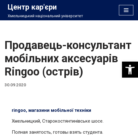
Центр кар'єри
Хмельницький національний університет
Перейти
до
вмісту
Продавець-консультант
мобільних аксесуарів
Відкри
Ringoo (острів)
30.09.2020
ringoo, магазини мобільної техніки
Хмельницкий, Старокостянтинівське шосе.
Полная занятость, готовы взять студента.