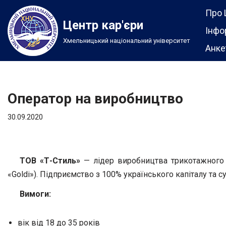
Про 
Центр кар'єри
Перейти
Інфо
Хмельницький національний університет
до
Анке
вмісту
Оператор на виробництво
30.09.2020
ТОВ «Т-Стиль»
— лідер виробництва трикотажного п
«Goldi»). Підприємство з 100% українського капіталу та 
Вимоги:
вік від 18 до 35 років