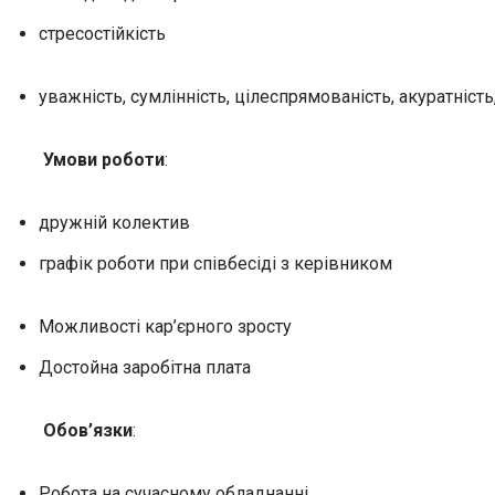
стресостійкість
уважність, сумлінність, цілеспрямованість, акуратніст
Умови роботи
:
дружній колектив
графік роботи при співбесіді з керівником
Можливості кар’єрного зросту
Достойна заробітна плата
Обов’язки
:
Робота на сучасному обладнанні