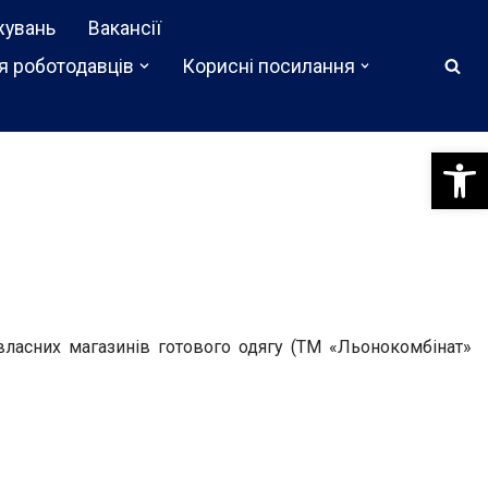
жувань
Вакансії
я роботодавців
Корисні посилання
Відкри
власних магазинів готового одягу (ТМ «Льонокомбінат»