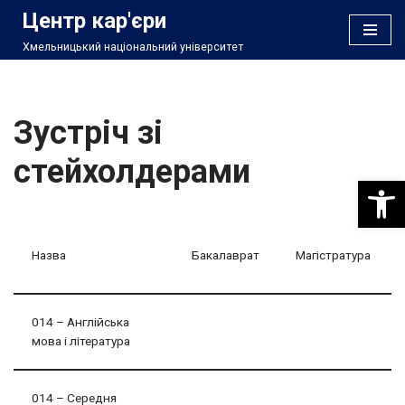
Центр кар'єри
Хмельницький національний університет
Перейти
до
вмісту
Зустріч зі
стейхолдерами
Відкри
Назва
Бакалаврат
Магістратура
014 – Англійська
мова і література
014 – Середня