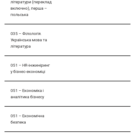
літератури (переклад
включно), перша –
польська
035 – Філологія.
Українська мова та
література
051 – HR-інжиніринг
у бізнес-економіці
051 – Економіка і
аналітика бізнесу
051 – Економічна
безпека