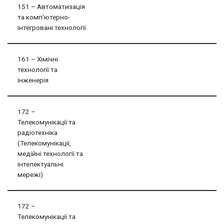
151 – Автоматизація
та комп’ютерно-
інтегровані технології
161 – Хiмiчнi
технологiї та
iнженерiя
172 –
Телекомунікації та
радіотехніка
(Телекомунікації,
медійні технології та
інтелектуальні
мережі)
172 –
Телекомунікації та