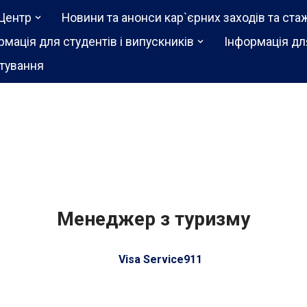
Центр
Новини та анонси кар`єрних заходів та ста
рмація для студентів і випускників
Інформація дл
тування
Менеджер з туризму
Visa Service911