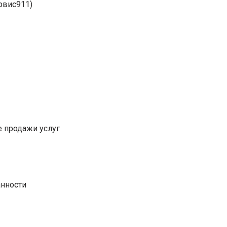
рвис911)
е продажи услуг
анности