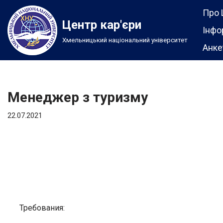
Про 
Центр кар'єри
Перейти
Інфо
Хмельницький національний університет
до
Анке
вмісту
Менеджер з туризму
22.07.2021
Требования: