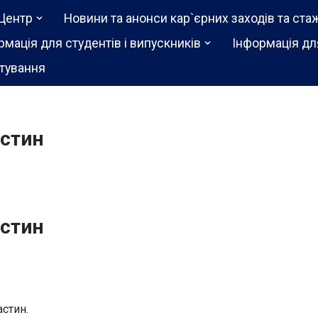
Центр
Новини та анонси кар`єрних заходів та ста
рмація для студентів і випускників
Інформація дл
тування
стин
стин
астин.