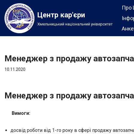
Про 
Центр кар'єри
Перейти
Інфо
Хмельницький національний університет
до
Анке
вмісту
Менеджер з продажу автозапча
10.11.2020
Менеджер з продажу автозапча
Вимоги:
досвід роботи від 1-го року в сфері продажу автозапч