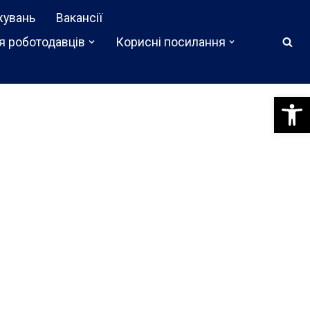
жувань
Вакансії
я роботодавців
Корисні посилання
Відкри