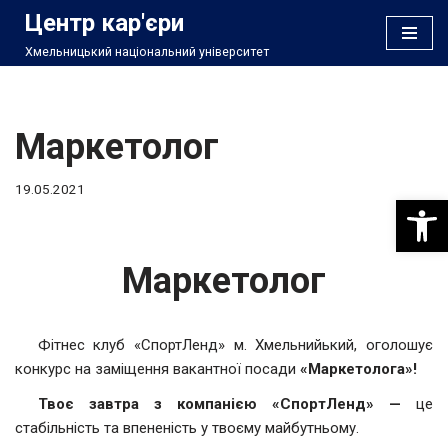
Центр кар'єри
Хмельницький національний університет
Перейти
до
вмісту
Маркетолог
19.05.2021
Відкри
Маркетолог
Фітнес клуб «СпортЛенд» м. Хмельнийький, оголошує
конкурс на заміщення вакантної посади
«Маркетолога»!
Твоє завтра з компанією «СпортЛенд» —
це
стабільність та впененість у твоєму майбутньому.